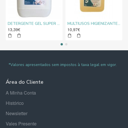
DETERGENTE GEL SUPER CLORO MEDIROLO® 10L
MULTIUSOS HIGIENIZANTE DESENGORDURANTE NEUTRO MEDIROLO® 5L
13,39€
10,97€
*Valores apresentados sem impostos à taxa legal em vigor.
Área do Cliente
A Minha Conta
Histórico
Newsletter
Vales Presente