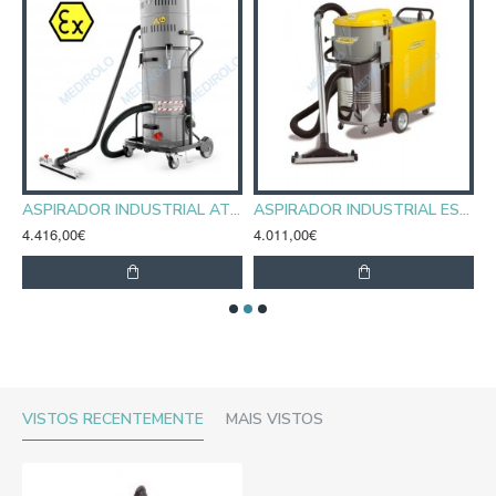
IRADOR INDUSTRIAL AS 40 KS
ASPIRADOR INDUSTRIAL ATEX POWER INDUST AX 20 SP Z22
ASPIRADOR INDUSTRIAL ESPECIAL AZ 35
4.416,00€
4.011,00€
5
VISTOS RECENTEMENTE
MAIS VISTOS