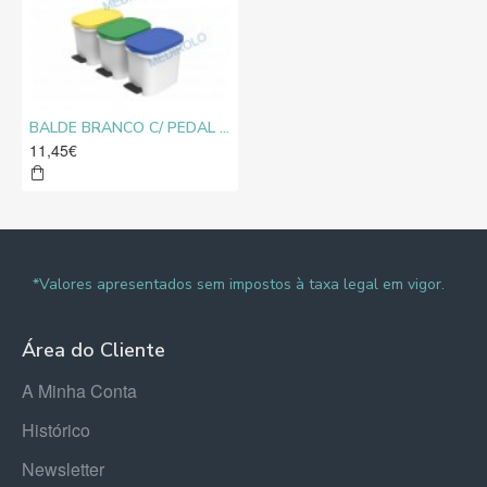
BALDE BRANCO C/ PEDAL 10L
11,45€
*Valores apresentados sem impostos à taxa legal em vigor.
Área do Cliente
A Minha Conta
Histórico
Newsletter