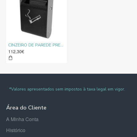
CINZEIRO DE PAREDE PRETO 3L
112,30€
*Valores apresentados sem impostos à taxa legal em vigor.
Área do Cliente
A Minha Conta
Histórico