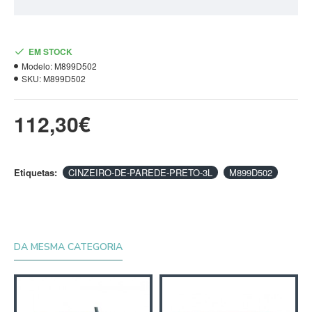
EM STOCK
Modelo:
M899D502
SKU:
M899D502
112,30€
Etiquetas:
CINZEIRO-DE-PAREDE-PRETO-3L
M899D502
DA MESMA CATEGORIA