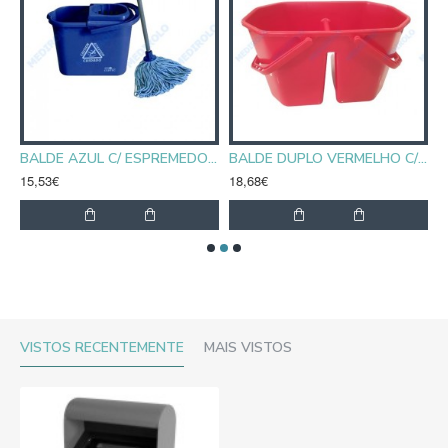
DE AMARELO C/ ESPREMEDOR 12 L
BALDE AZUL C/ ESPREMEDOR 12 L
BALDE DUPLO VERMELHO C/ ESPREMEDOR 15 L
15,53€
18,68€
1
VISTOS RECENTEMENTE
MAIS VISTOS