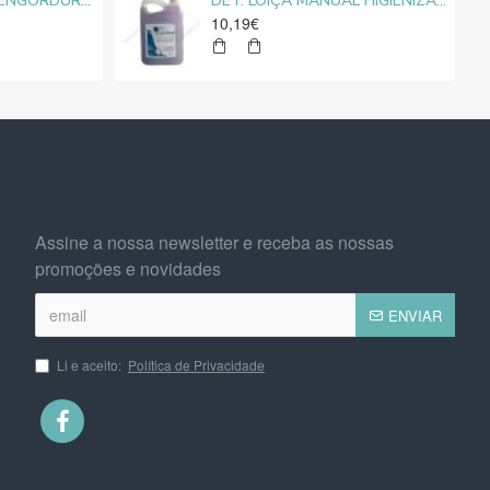
LIMPA VIDROS DESENGORDURANTE MEDIROLO® 5L
DET. LOIÇA MANUAL HIGIENIZANTE MEDIROLO® 5L
10,19€
Assine a nossa newsletter e receba as nossas
promoções e novidades
ENVIAR
Li e aceito:
Política de Privacidade