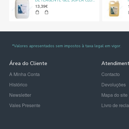
DETERGENTE GEL SUPER CLORO MEDIROLO® 10L
13,39€
*Valores apresentados sem impostos à taxa legal em vigor.
Área do Cliente
Atendimen
A Minha Conta
Contacto
Histórico
Devoluções
Newsletter
Mapa do site
Vales Presente
Livro de rec