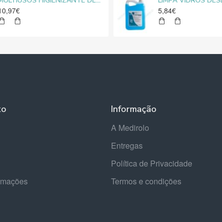
MULTIUSOS HIGIENIZANTE DESENGORDURANTE NEUTRO MEDIROLO® 5L
10,97€
5,84€
to
Informação
A Medirolo
Entregas
Política de Privacidade
lamações
Termos e condições