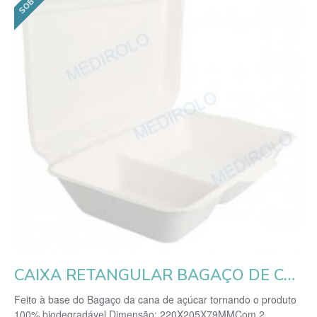
CAIXA RETANGULAR BAGAÇO DE CANA 1000ML C/ 2 DIVISÓRIAS - EMB. 50 UN.
Feito à base do Bagaço da cana de açúcar tornando o produto
100% biodegradável.Dimensão: 220X205X79MMCom 2