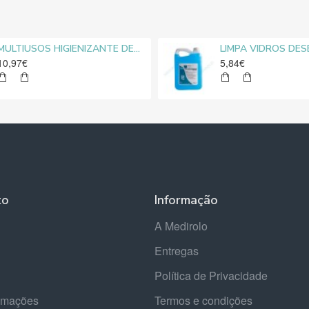
MULTIUSOS HIGIENIZANTE DESENGORDURANTE NEUTRO MEDIROLO® 5L
10,97€
5,84€
to
Informação
A Medirolo
Entregas
Política de Privacidade
lamações
Termos e condições