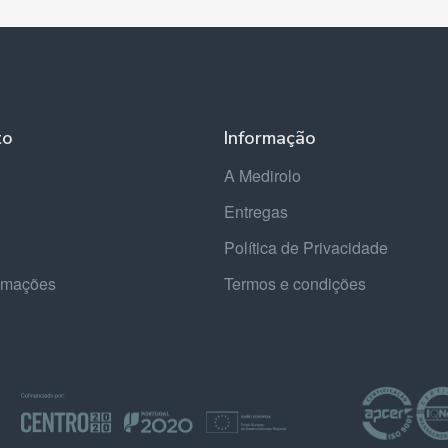
to
Informação
A Medirolo
Entregas
Política de Privacidade
lamações
Termos e condições