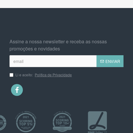
Assine a nossa newsletter e receba as nossas
promoções e novidades
ENVIAR
Li e aceito:
Política de Privacidade