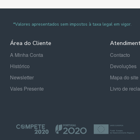
*Valores apresentados sem impostos à taxa legal em vigor.
Área do Cliente
Atendimen
A Minha Conta
Contacto
Histórico
Devoluções
Newsletter
Mapa do site
Vales Presente
Livro de rec