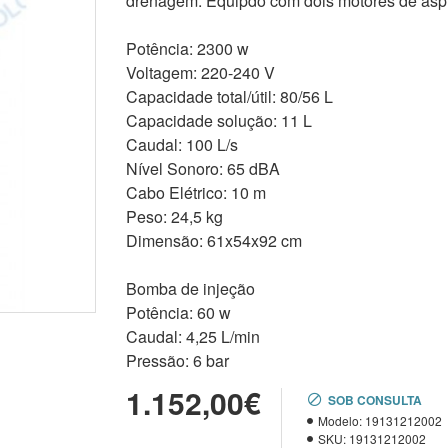
drenagem. Equipdo com dois motores de asp
Potência: 2300 w
Voltagem: 220-240 V
Capacidade total/útil: 80/56 L
Capacidade solução: 11 L
Caudal: 100 L/s
Nível Sonoro: 65 dBA
Cabo Elétrico: 10 m
Peso: 24,5 kg
Dimensão: 61x54x92 cm
Bomba de injeção
Potência: 60 w
Caudal: 4,25 L/min
Pressão: 6 bar
1.152,00€
SOB CONSULTA
Modelo:
19131212002
SKU:
19131212002