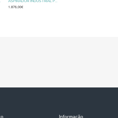
SPECIAL AZ 45
ASPIRADOR INDUSTRIAL PÓ E LÍQUIDOS AS 30 IK
1.876,00€
to
Informação