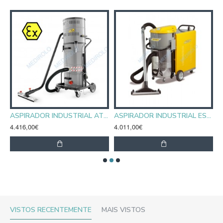
IRADOR INDUSTRIAL AS 40 KS
ASPIRADOR INDUSTRIAL ATEX POWER INDUST AX 20 SP Z22
ASPIRADOR INDUSTRIAL ESPECIAL AZ 35
4.416,00€
4.011,00€
5
VISTOS RECENTEMENTE
MAIS VISTOS