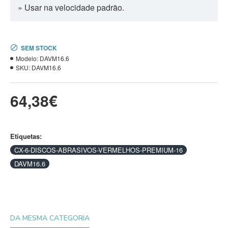
» Usar na velocidade padrão.
SEM STOCK
Modelo:
DAVM16.6
SKU:
DAVM16.6
64,38€
Etiquetas:
CX-6-DISCOS-ABRASIVOS-VERMELHOS-PREMIUM-16
DAVM16.6
DA MESMA CATEGORIA