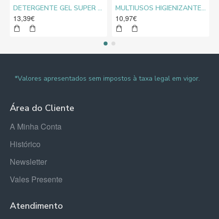
DETERGENTE GEL SUPER CLORO MEDIROLO® 10L
MULTIUSOS HIGIENIZANTE DESENGORDURANTE NEUTRO MEDIROLO® 5L
13,39€
10,97€
*Valores apresentados sem impostos à taxa legal em vigor.
Área do Cliente
A Minha Conta
Histórico
Newsletter
Vales Presente
Atendimento